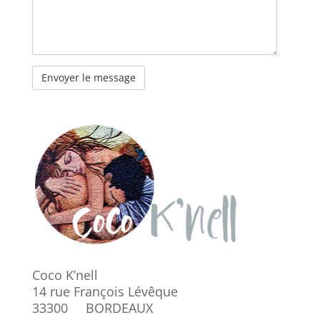
A
l
t
e
r
n
a
t
i
v
e
Coco K’nell
:
14 rue François Lévêque
33300 BORDEAUX